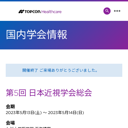
Skip
to
検
メ
索
content
ニ
切
ュ
り
国内学会情報
ー
替
え
開催終了 ご来場ありがとうございました。
第5回 日本近視学会総会
会期
2023年5月13日(土) ～ 2023年5月14日(日)
会場