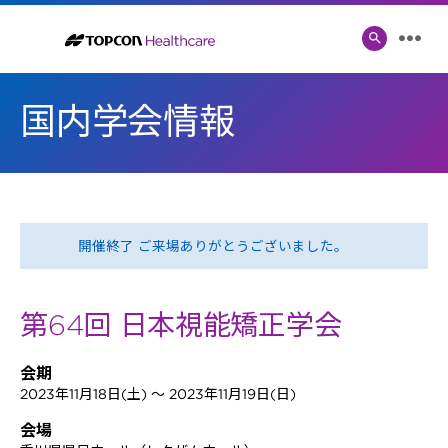
Skip
to
検
メ
索
content
ニ
切
ュ
り
国内学会情報
ー
替
え
開催終了 ご来場ありがとうございました。
第64回 日本視能矯正学会
会期
2023年11月18日(土) ～ 2023年11月19日(日)
会場